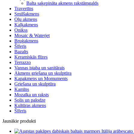
Balta saķepināta akmens rakstāmgalds
Travertīns
Smilšakmens
Oļu akmens
Kaļķakmens
Onikss
Mosaic & Waterjet
Bruģakmens
Šīferis
Bazalts
Keramiskās flīzes
Terrazzo
Vannas istaba un sanitārais
Akmens griešana un skulptūra
Kapakmens un Momuments
Griešana un skulptūra
Kamīns
Mozaīka un raksts
Solis un palodze
Kultūras akmens
Šīferis
Jaunākie produkti