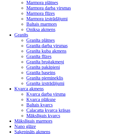
Marmora plātnes
Marmora darba virsmas
Marmora flīzes
Marmora izstrādājumi
Baltais marmors
Oniksa akmens
Granīts
Granīta plātnes
Granīta darba virsmas
Granīta kuba akmens
Granīta flīzes
Granīta bruģakmeņi
Granīta pakāpieni
Granīta baseins
Granīta piemineklis
Granīta izstrādājumi
Kvarca akmens
Kvarca darba virsma
Kvarca plāksne
Baltais kvarcs
Calacatta kvarca krāsas
Mākslīgais kvarcs
Mākslīgais marmors
Nano glāze
Saķepināts akmens