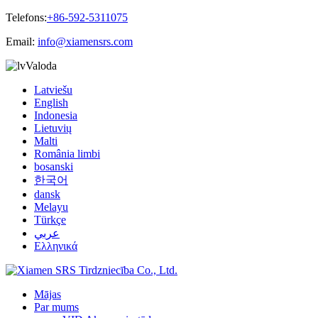
Telefons:
+86-592-5311075
Email:
info@xiamensrs.com
Valoda
Latviešu
English
Indonesia
Lietuvių
Malti
România limbi
bosanski
한국어
dansk
Melayu
Türkçe
عربي
Ελληνικά
Mājas
Par mums