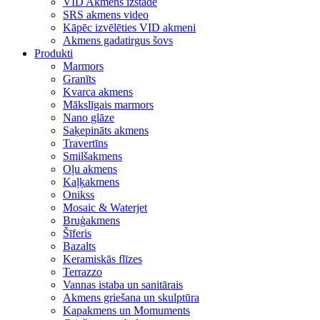
VID Akmens izstāde
SRS akmens video
Kāpēc izvēlēties VID akmeni
Akmens gadatirgus šovs
Produkti
Marmors
Granīts
Kvarca akmens
Mākslīgais marmors
Nano glāze
Saķepināts akmens
Travertīns
Smilšakmens
Oļu akmens
Kaļķakmens
Onikss
Mosaic & Waterjet
Bruģakmens
Šīferis
Bazalts
Keramiskās flīzes
Terrazzo
Vannas istaba un sanitārais
Akmens griešana un skulptūra
Kapakmens un Momuments